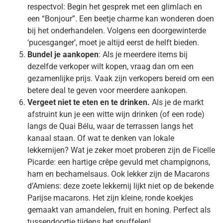
respectvol: Begin het gesprek met een glimlach en
een “Bonjour”. Een beetje charme kan wonderen doen
bij het onderhandelen. Volgens een doorgewinterde
‘pucesganger’, moet je altijd eerst de helft bieden.
Bundel je aankopen
: Als je meerdere items bij
dezelfde verkoper wilt kopen, vraag dan om een
gezamenlijke prijs. Vaak zijn verkopers bereid om een
betere deal te geven voor meerdere aankopen.
Vergeet niet te eten en te drinken.
Als je de markt
afstruint kun je een witte wijn drinken (of een rode)
langs de Quai Bélu, waar de terrassen langs het
kanaal staan. Of wat te denken van lokale
lekkernijen? Wat je zeker moet proberen zijn de Ficelle
Picarde: een hartige crêpe gevuld met champignons,
ham en bechamelsaus. Ook lekker zijn de Macarons
d’Amiens: deze zoete lekkernij lijkt niet op de bekende
Parijse macarons. Het zijn kleine, ronde koekjes
gemaakt van amandelen, fruit en honing. Perfect als
tussendoortje tijdens het snuffelen!