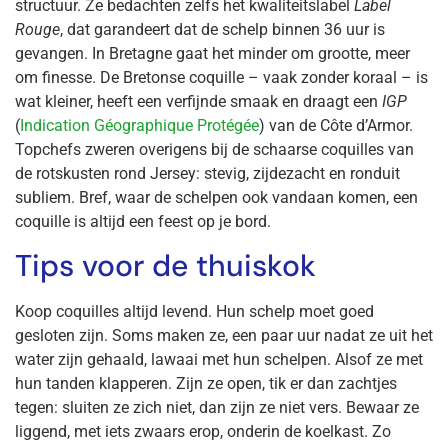
structuur. Ze bedachten zelfs het kwaliteitslabel
Label
Rouge
, dat garandeert dat de schelp binnen 36 uur is
gevangen. In Bretagne gaat het minder om grootte, meer
om finesse. De Bretonse coquille – vaak zonder koraal – is
wat kleiner, heeft een verfijnde smaak en draagt een
IGP
(
Indication Géographique Protégée
) van de Côte d’Armor.
Topchefs zweren overigens bij de schaarse coquilles van
de rotskusten rond Jersey: stevig, zijdezacht en ronduit
subliem. Bref, waar de schelpen ook vandaan komen, een
coquille is altijd een feest op je bord.
Tips voor de thuiskok
Koop coquilles altijd levend. Hun schelp moet goed
gesloten zijn. Soms maken ze, een paar uur nadat ze uit het
water zijn gehaald, lawaai met hun schelpen. Alsof ze met
hun tanden klapperen. Zijn ze open, tik er dan zachtjes
tegen: sluiten ze zich niet, dan zijn ze niet vers. Bewaar ze
liggend, met iets zwaars erop, onderin de koelkast. Zo