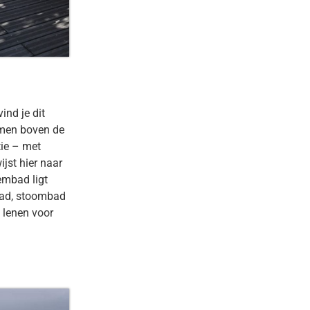
ind je dit
amen boven de
tie – met
ijst hier naar
embad ligt
lbad, stoombad
e lenen voor