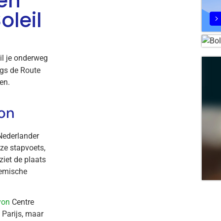
en
oleil
il je onderweg
ngs de Route
den.
yon
 Nederlander
 ze stapvoets,
ziet de plaats
hemische
yon
Centre
 Parijs, maar