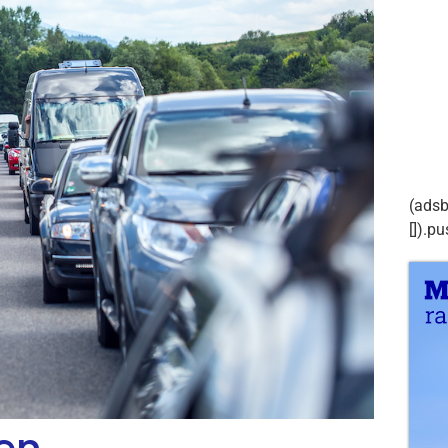
(adsb
[]).pu