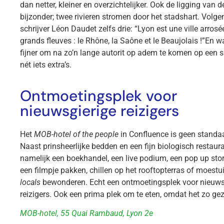
dan netter, kleiner en overzichtelijker. Ook de ligging van d
bijzonder; twee rivieren stromen door het stadshart. Volg
schrijver Léon Daudet zelfs drie: “Lyon est une ville arrosée
grands fleuves : le Rhône, la Saône et le Beaujolais !”En wa
fijner om na zo’n lange autorit op adem te komen op een 
nét iets extra’s.
Ontmoetingsplek voor
nieuwsgierige reizigers
Het
MOB-hotel of the people
in Confluence is geen standaa
Naast prinsheerlijke bedden en een fijn biologisch restaura
namelijk een boekhandel, een live podium, een pop up store
een filmpje pakken, chillen op het rooftopterras of moest
locals
bewonderen. Echt een ontmoetingsplek voor nieuws
reizigers. Ook een prima plek om te eten, omdat het zo geze
MOB-hotel, 55 Quai Rambaud, Lyon 2e