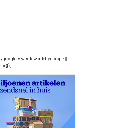
ygoogle = window.adsbygoogle ||
sh({});