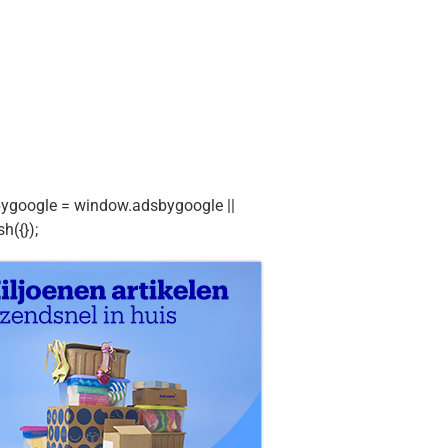
ygoogle = window.adsbygoogle ||
sh({});