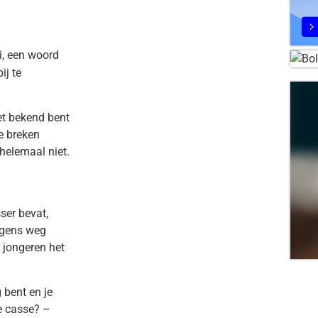
i, een woord
ij te
et bekend bent
e breken
 helemaal niet.
ser bevat,
ergens weg
 jongeren het
 bent en je
se casse? –