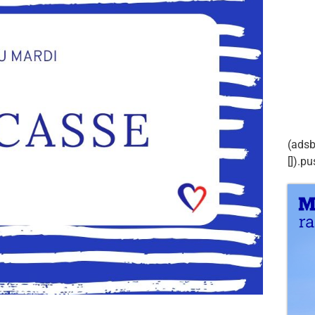
(adsb
[]).pu