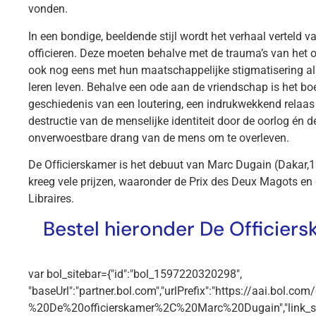
vonden.
In een bondige, beeldende stijl wordt het verhaal verteld va
officieren. Deze moeten behalve met de trauma’s van het
ook nog eens met hun maatschappelijke stigmatisering a
leren leven. Behalve een ode aan de vriendschap is het bo
geschiedenis van een loutering, een indrukwekkend relaas
destructie van de menselijke identiteit door de oorlog én d
onverwoestbare drang van de mens om te overleven.
De Ofﬁcierskamer is het debuut van Marc Dugain (Dakar,1
kreeg vele prijzen, waaronder de Prix des Deux Magots en 
Libraires.
Bestel hieronder De Officiers
var bol_sitebar={"id":"bol_1597220320298",
"baseUrl":"partner.bol.com","urlPrefix":"https://aai.bol.co
%20De%20officierskamer%2C%20Marc%20Dugain","link_subid"