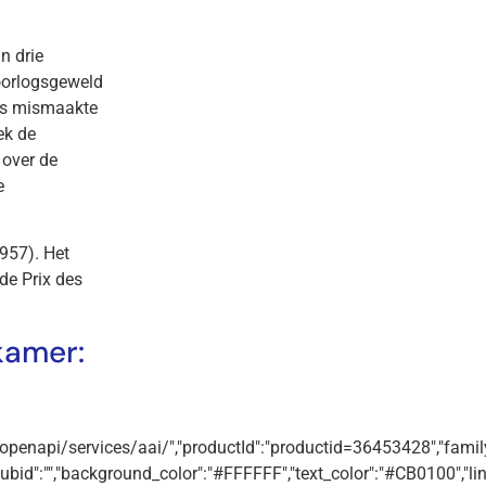
n drie
 oorlogsgeweld
ls mismaakte
ek de
 over de
e
957). Het
de Prix des
kamer:
m/openapi/services/aai/","productId":"productid=36453428","familyI
:"","background_color":"#FFFFFF","text_color":"#CB0100","lin