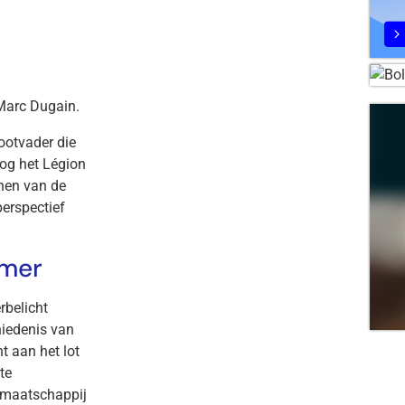
 Marc Dugain.
ootvader die
log het Légion
nen van de
perspectief
amer
rbelicht
hiedenis van
t aan het lot
te
 maatschappij