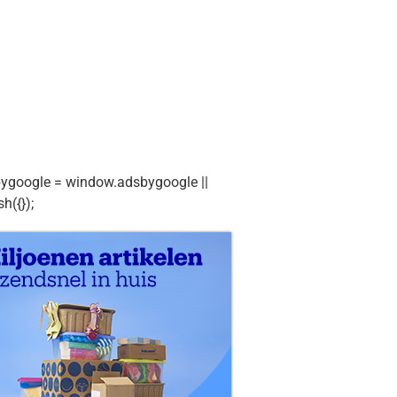
ygoogle = window.adsbygoogle ||
sh({});