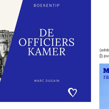
(adsb
[]).pu