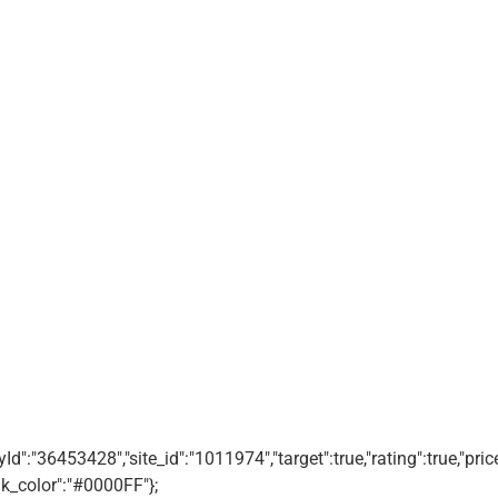
d":"36453428","site_id":"1011974","target":true,"rating":true,"pr
k_color":"#0000FF"};